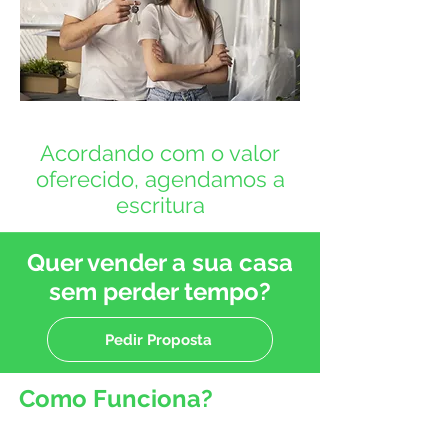
Acordando com o valor
oferecido, agendamos a
escritura
​Quer vender a sua casa
sem perder tempo?
Pedir Proposta
Como Funciona?
Renda Menor