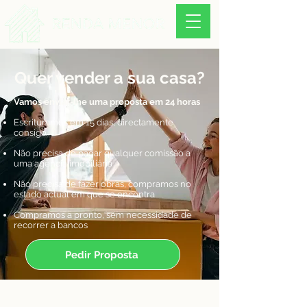
Quer vender a sua casa?
Vamos enviar-lhe uma proposta em 24 horas
Escrituramos em 15 dias, directamente
consigo
Não precisa de pagar qualquer comissão a
uma agência imobiliária
Não precisa de fazer obras, compramos no
estado actual em que se encontra
Compramos a pronto, sem necessidade de
recorrer a bancos
Pedir Proposta